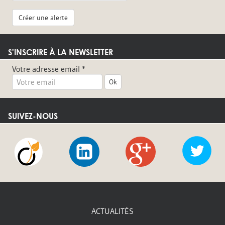
Créer une alerte
S'INSCRIRE À LA NEWSLETTER
Votre adresse email *
Ok
SUIVEZ-NOUS
Viadeo
LinkedIn
Google
Twi
+
ACTUALITÉS