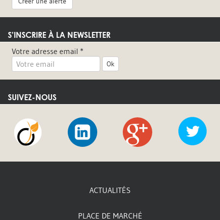
Créer une alerte
S'INSCRIRE À LA NEWSLETTER
Votre adresse email *
Ok
SUIVEZ-NOUS
Viadeo
LinkedIn
Google
Twi
+
ACTUALITÉS
PLACE DE MARCHÉ