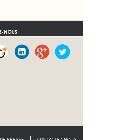
EZ-NOUS
Viadeo
LinkedIn
Google
Twitter
+
DE PRESSE
CONTACTEZ-NOUS